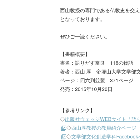
西山教授の専門である仏教史を交え
となっております。
ぜひご一読ください。
【書籍概要】
書名：語りだす奈良 118の物語
著者：西山 厚 帝塚山大学文学部
ページ：四六判並製 371ページ
発売：2015年10月20日
【参考リンク】
◇
出版社ウェッジWEBサイト「語り
◇
西山厚教授の教員紹介ページ
◇
文学部文化創造学科Faceboo