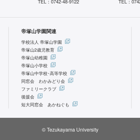
TEL：0742-48-9122
TEL：0742
帝塚山学園関連
学校法人 帝塚山学園
帝塚山2歳児教育
帝塚山幼稚園
帝塚山小学校
帝塚山中学校･高等学校
同窓会 わかみどり会
ファミリークラブ
後援会
短大同窓会 あかねぐも
© Tezukayama University