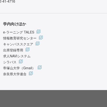
-41-4716
学内向けほか
e-ラーニング TALES
情報教育研究センター
キャンパススクエア
出席登録専用
求人NAVIシステム
シラバス
帝塚山大学（Gmail）
奈良県大学連合