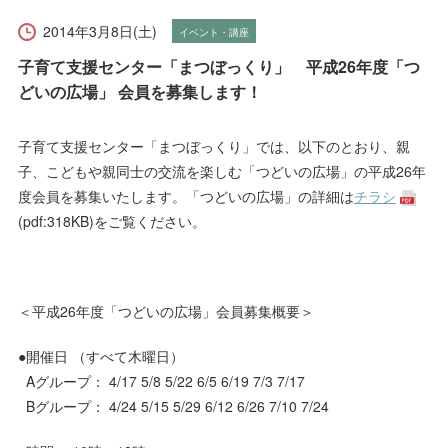
受験生の方へ
在学生の方へ
2014年3月8日(土)
イベント・講座
保護者の方へ
卒業生の方へ
子育て支援センター「まつぼっくり」 平成26年度「つ
どいの広場」 会員を募集します！
一般の方へ
企業・採用担当者の方へ
子育て支援センター「まつぼっくり」では、以下のとおり、親
子、こどもや親同士の交流を楽しむ「つどいの広場」の平成26年
English
資料請求
お問い合わせ
度会員を募集いたします。「つどいの広場」の詳細は
チラシ
(pdf:318KB)をご覧ください。
＜平成26年度「つどいの広場」会員募集概要＞
●開催日 （すべて木曜日）
Aグループ： 4/17 5/8 5/22 6/5 6/19 7/3 7/17
Bグループ： 4/24 5/15 5/29 6/12 6/26 7/10 7/24