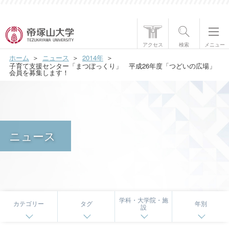
帝塚山大学について
アクセス
検索
メニュー
ホーム
ニュース
2014年
学部・大学院
子育て支援センター「まつぼっくり」 平成26年度「つどいの広場」
会員を募集します！
学生生活
国際交流
ニュース
研究・社会貢献
就職・資格
入試情報
学科・大学院・施
カテゴリー
タグ
年別
設