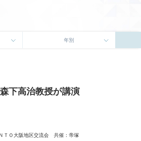
年別
森下高治教授が講演
ＡＮＴＯ大阪地区交流会 共催：帝塚