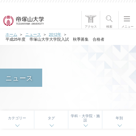
帝塚山大学について
アクセス
検索
メニュー
ホーム
ニュース
2012年
学部・大学院
平成25年度 帝塚山大学大学院入試 秋季募集 合格者
学生生活
国際交流
ニュース
研究・社会貢献
就職・資格
入試情報
学科・大学院・施
カテゴリー
タグ
年別
設