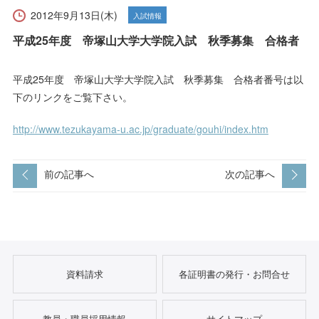
受験生の方へ
在学生の方へ
2012年9月13日(木)
入試情報
平成25年度 帝塚山大学大学院入試 秋季募集 合格者
保護者の方へ
卒業生の方へ
平成25年度 帝塚山大学大学院入試 秋季募集 合格者番号は以
一般の方へ
企業・採用担当者の方へ
下のリンクをご覧下さい。
English
資料請求
お問い合わせ
http://www.tezukayama-u.ac.jp/graduate/gouhi/index.htm
前の記事へ
次の記事へ
資料請求
各証明書の発行・お問合せ
教員・職員採用情報
サイトマップ