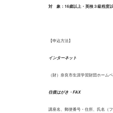
対 象：16歳以上・英検３級程度
【申込方法】
インターネット
（財）奈良市生涯学習財団ホームペ
往復はがき・FAX
講座名、郵便番号・住所、氏名（フ