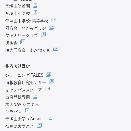
帝塚山幼稚園
帝塚山小学校
帝塚山中学校･高等学校
同窓会 わかみどり会
ファミリークラブ
後援会
短大同窓会 あかねぐも
学内向けほか
e-ラーニング TALES
情報教育研究センター
キャンパススクエア
出席登録専用
求人NAVIシステム
シラバス
帝塚山大学（Gmail）
奈良県大学連合