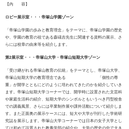
【内 容】
ロビー展示室・・・帝塚山学園ゾーン
「帝塚山学園の歩みと教育理念」をテーマに、帝塚山学園の歴史
や、学園の教育の祖である森礒吉先生に関連する資料の展示、さ
らには校章の由来等を紹介します。
第2展示室・・・帝塚山大学・帝塚山短期大学ゾーン
「受け継がれる帝塚山教育の伝統」をテーマとし、帝塚山大学、
帝塚山短期大学の教育理念である 「個性の尊
重」が開学とともにどのように培われてきたのかを紹介していき
ます。帝塚山短期大学コーナーでは、開学時に設置された文芸科
や家庭生活科の紹介、短期大学のシンボルともいうべき円型校舎
での講義風景、さらには卒業制作展や課外活動について紹介しま
す。また正面奥の展示ケースには、短大や大学が刊行した学術研
究誌を展示します。帝塚山大学コーナーでは日本の女子大学とし
ては初めて設置された教養学部の紹介や、大学の歴史の中で大き