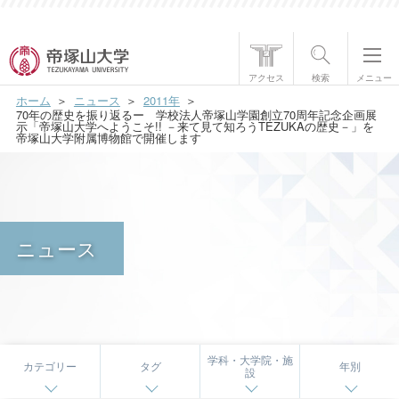
帝塚山大学について
アクセス
検索
メニュー
ホーム
ニュース
2011年
学部・大学院
70年の歴史を振り返るー 学校法人帝塚山学園創立70周年記念企画展
示「帝塚山大学へようこそ!! －来て見て知ろうTEZUKAの歴史－」を
帝塚山大学附属博物館で開催します
学生生活
国際交流
研究・社会貢献
ニュース
就職・資格
入試情報
学科・大学院・施
カテゴリー
タグ
年別
設