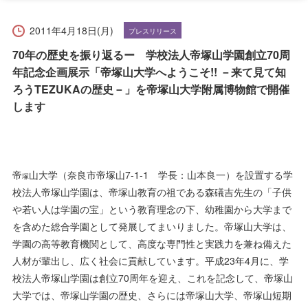
受験生の方へ
在学生の方へ
2011年4月18日(月)
プレスリリース
保護者の方へ
卒業生の方へ
70年の歴史を振り返るー 学校法人帝塚山学園創立70周
年記念企画展示「帝塚山大学へようこそ!! －来て見て知
一般の方へ
企業・採用担当者の方へ
ろうTEZUKAの歴史－」を帝塚山大学附属博物館で開催
します
English
資料請求
お問い合わせ
帝
山大学（奈良市帝塚山7-1-1 学長：山本良一）を設置する学
塚
校法人帝塚山学園は、帝塚山教育の祖である森礒吉先生の「子供
や若い人は学園の宝」という教育理念の下、幼稚園から大学まで
を含めた総合学園として発展してまいりました。帝塚山大学は、
学園の高等教育機関として、高度な専門性と実践力を兼ね備えた
人材が輩出し、広く社会に貢献しています。平成23年4月に、学
校法人帝塚山学園は創立70周年を迎え、これを記念して、帝塚山
大学では、帝塚山学園の歴史、さらには帝塚山大学、帝塚山短期