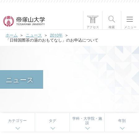
帝塚山大学について
アクセス
検索
メニュー
ホーム
ニュース
2010年
学部・大学院
「日韓国際茶の湯のおもてなし」のお申込について
学生生活
国際交流
ニュース
研究・社会貢献
就職・資格
入試情報
学科・大学院・施
カテゴリー
タグ
年別
設