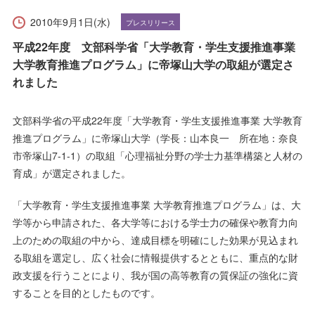
受験生の方へ
在学生の方へ
2010年9月1日(水)
プレスリリース
保護者の方へ
卒業生の方へ
平成22年度 文部科学省「大学教育・学生支援推進事業
大学教育推進プログラム」に帝塚山大学の取組が選定さ
一般の方へ
企業・採用担当者の方へ
れました
文部科学省の平成22年度「大学教育・学生支援推進事業 大学教育
English
資料請求
お問い合わせ
推進プログラム」に帝塚山大学（学長：山本良一 所在地：奈良
市帝塚山7-1-1）の取組「心理福祉分野の学士力基準構築と人材の
育成」が選定されました。
「大学教育・学生支援推進事業 大学教育推進プログラム」は、大
学等から申請された、各大学等における学士力の確保や教育力向
上のための取組の中から、達成目標を明確にした効果が見込まれ
る取組を選定し、広く社会に情報提供するとともに、重点的な財
政支援を行うことにより、我が国の高等教育の質保証の強化に資
することを目的としたものです。