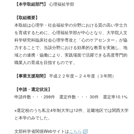
【本学取組部門】
心理福祉学部
【取組概要】
本取組は心理学・社会福祉学の分野における質の高い学士力
を育成するために、心理福祉学部が中心となり、大学院人文
科学研究科臨床社会心理学専攻と「心のケアセンター」が協
力することで、当該分野における効果的な教育を実施し、地
域との連携・協働により、実践場面で活躍できる高度専門的
職業人の育成を目指すものです。
【事業支援期間】
平成２２年度～２４年度（３年間）
【申請・選定状況】
申請件数・・・298件 選定件数・・・ 30件 選定率10.1%
※選定校のうち私立4年制大学は12件、近畿地区では関西大学
と本学のみでした。
文部科学省関係Webサイトは
こちら