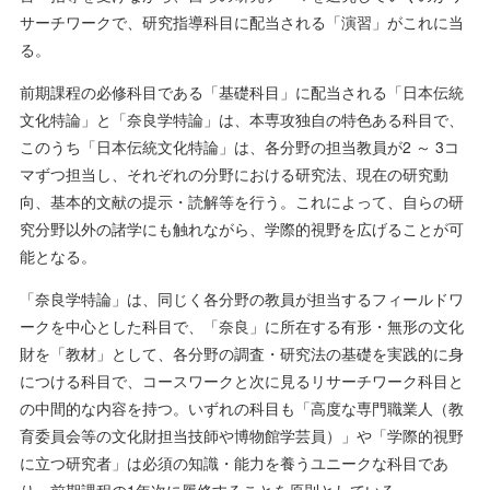
サーチワークで、研究指導科目に配当される「演習」がこれに当
る。
前期課程の必修科目である「基礎科目」に配当される「日本伝統
文化特論」と「奈良学特論」は、本専攻独自の特色ある科目で、
このうち「日本伝統文化特論」は、各分野の担当教員が2 ～ 3コ
マずつ担当し、それぞれの分野における研究法、現在の研究動
向、基本的文献の提示・読解等を行う。これによって、自らの研
究分野以外の諸学にも触れながら、学際的視野を広げることが可
能となる。
「奈良学特論」は、同じく各分野の教員が担当するフィールドワ
ークを中心とした科目で、「奈良」に所在する有形・無形の文化
財を「教材」として、各分野の調査・研究法の基礎を実践的に身
につける科目で、コースワークと次に見るリサーチワーク科目と
の中間的な内容を持つ。いずれの科目も「高度な専門職業人（教
育委員会等の文化財担当技師や博物館学芸員）」や「学際的視野
に立つ研究者」は必須の知識・能力を養うユニークな科目であ
り、前期課程の1年次に履修することを原則としている。