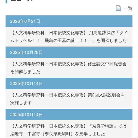
文学部 日本文化学科
受験生の方へ
在学生の方へ
一覧
経済経営学部 経済経営学科
保護者の方へ
卒業生の方へ
2026年6月21日
法学部 法学科
【人文科学研究科 日本伝統文化専攻】 飛鳥遺跡探訪「タイ
一般の方へ
企業・採用担当者の方へ
ムトラベル！！―飛鳥の王墓の謎！！！―」を開催しました
心理学部 心理学科
2025年10月28日
English
資料請求
お問い合わせ
現代生活学部 食物栄養学科
【人文科学研究科・日本伝統文化専攻】修士論文中間報告会
を開催しました
現代生活学部 居住空間デザイン学科
2025年10月14日
教育学部 こども教育学科
【人文科学研究科・日本伝統文化専攻】第2回入試説明会を
人文科学研究科 日本伝統文化専攻
実施します
2025年10月14日
心理科学研究科 心理科学専攻
【人文科学研究科・日本伝統文化専攻】『奈良学特論』では
法隆寺、中宮寺（奈良県斑鳩町）を見学しました