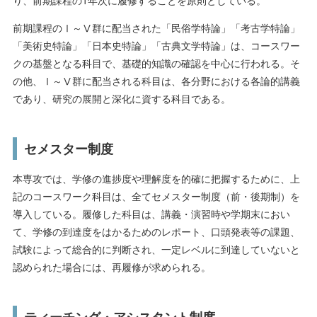
前期課程のⅠ～Ⅴ群に配当された「民俗学特論」「考古学特論」
「美術史特論」「日本史特論」「古典文学特論」は、コースワー
クの基盤となる科目で、基礎的知識の確認を中心に行われる。そ
の他、Ⅰ～Ⅴ群に配当される科目は、各分野における各論的講義
であり、研究の展開と深化に資する科目である。
セメスター制度
本専攻では、学修の進捗度や理解度を的確に把握するために、上
記のコースワーク科目は、全てセメスター制度（前・後期制）を
導入している。履修した科目は、講義・演習時や学期末におい
て、学修の到達度をはかるためのレポート、口頭発表等の課題、
試験によって総合的に判断され、一定レベルに到達していないと
認められた場合には、再履修が求められる。