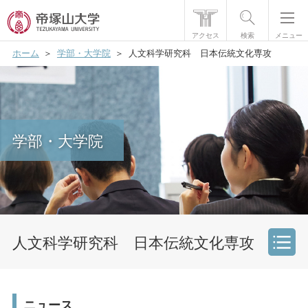
アクセス
検索
メニュー
ホーム
学部・大学院
人文科学研究科 日本伝統文化専攻
帝塚山大学について
学部・大学院
学生生活
学部・大学院
国際交流
研究・社会貢献
就職・資格
人文科学研究科 日本伝統文化専攻
入試情報
学部・大学院
ニュース