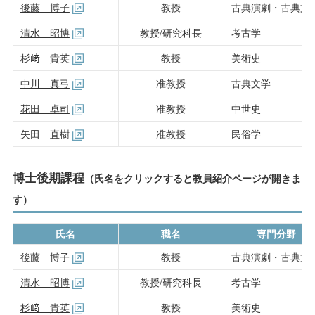
後藤 博子
教授
古典演劇・古典文
清水 昭博
教授/研究科長
考古学
杉﨑 貴英
教授
美術史
中川 真弓
准教授
古典文学
花田 卓司
准教授
中世史
矢田 直樹
准教授
民俗学
博士後期課程
（氏名をクリックすると教員紹介ページが開きま
す）
氏名
職名
専門分野
後藤 博子
教授
古典演劇・古典文
清水 昭博
教授/研究科長
考古学
杉﨑 貴英
教授
美術史