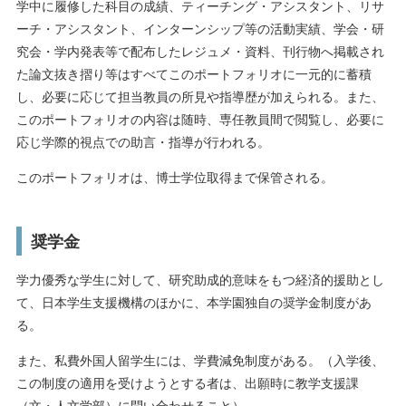
学中に履修した科目の成績、ティーチング・アシスタント、リサ
ーチ・アシスタント、インターンシップ等の活動実績、学会・研
究会・学内発表等で配布したレジュメ・資料、刊行物へ掲載され
た論文抜き摺り等はすべてこのポートフォリオに一元的に蓄積
し、必要に応じて担当教員の所見や指導歴が加えられる。また、
このポートフォリオの内容は随時、専任教員間で閲覧し、必要に
応じ学際的視点での助言・指導が行われる。
このポートフォリオは、博士学位取得まで保管される。
奨学金
学力優秀な学生に対して、研究助成的意味をもつ経済的援助とし
て、日本学生支援機構のほかに、本学園独自の奨学金制度があ
る。
また、私費外国人留学生には、学費減免制度がある。（入学後、
この制度の適用を受けようとする者は、出願時に教学支援課
（文・人文学部）に問い合わせること）