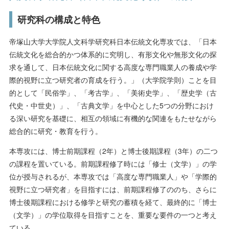
研究科の構成と特色
帝塚山大学大学院人文科学研究科日本伝統文化専攻では、「日本
伝統文化を総合的かつ体系的に究明し、有形文化や無形文化の探
求を通して、日本伝統文化に関する高度な専門職業人の養成や学
際的視野に立つ研究者の育成を行う。」（大学院学則）ことを目
的として「民俗学」、「考古学」、「美術史学」、「歴史学（古
代史・中世史）」、「古典文学」を中心とした5つの分野におけ
る深い研究を基礎に、相互の領域に有機的な関連をもたせながら
総合的に研究・教育を行う。
本専攻には、博士前期課程（2年）と博士後期課程（3年）の二つ
の課程を置いている。前期課程修了時には「修士（文学）」の学
位が授与されるが、本専攻では「高度な専門職業人」や「学際的
視野に立つ研究者」を目指すには、前期課程修了ののち、さらに
博士後期課程における修学と研究の蓄積を経て、最終的に「博士
（文学）」の学位取得を目指すことを、重要な要件の一つと考え
ている。