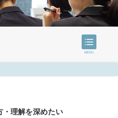
MENU
卒業生の方へ
インターンシップ
方・理解を深めたい
資格取得支援