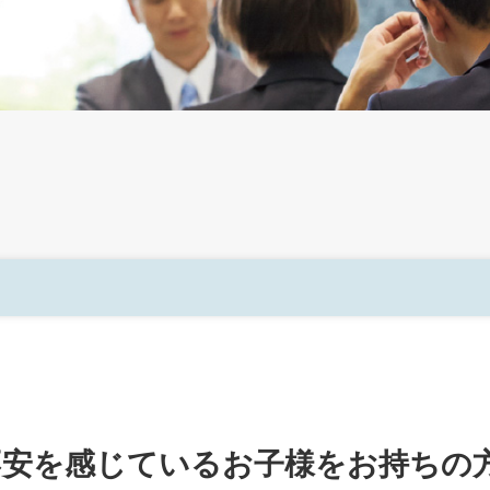
父母等の方へ
キャリアデザイン
不安を感じているお子様をお持ちの
就職データ