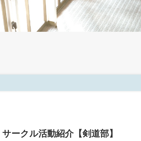
学生生活ガイド
課外活動
ブ・サークル活動紹介【剣道部】
学年暦