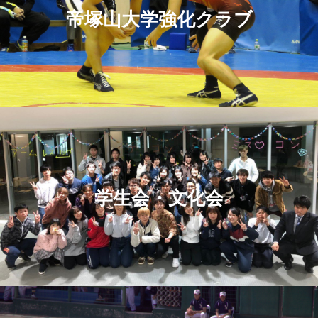
学びサポート
帝塚山大学強化クラブ
学年暦
大学祭･新入生歓迎会
よくある質問
国際交流・海外留学について
学生会・文化会