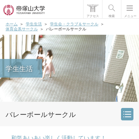
アクセス
検索
メニュー
ホーム
学生生活
学生会・クラブ＆サークル
帝塚山大学について
体育会系サークル
バレーボールサークル
学部・大学院
学生生活
学生生活
国際交流
研究・社会貢献
就職・資格
入試情報
バレーボールサークル
学生会・文化会
和気あいあい楽しく活動しています！