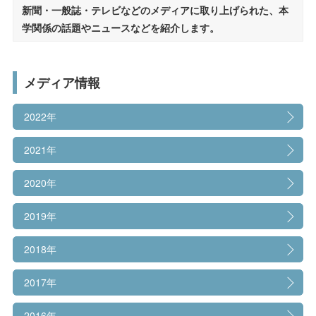
受験生の方へ
在学生の方へ
新聞・一般誌・テレビなどのメディアに取り上げられた、本
設立理念・教育理念
学関係の話題やニュースなどを紹介します。
保護者の方へ
卒業生の方へ
帝塚山大学の沿革
学長挨拶
一般の方へ
企業・採用担当者の方へ
メディア情報
学園章・校章/シンボルマーク/校歌
2022年
English
資料請求
お問い合わせ
人材育成目的・3つのポリシー
2021年
組織図
2020年
学則
2019年
教員紹介
2018年
キャンパス紹介
2017年
教育への取り組み
2016年