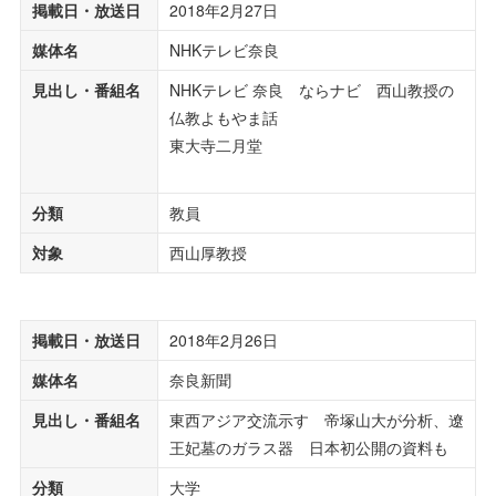
掲載日・放送日
2018年2月27日
媒体名
NHKテレビ奈良
見出し・番組名
NHKテレビ 奈良 ならナビ 西山教授の
仏教よもやま話
東大寺二月堂
分類
教員
対象
西山厚教授
掲載日・放送日
2018年2月26日
媒体名
奈良新聞
見出し・番組名
東西アジア交流示す 帝塚山大が分析、遼
王妃墓のガラス器 日本初公開の資料も
分類
大学