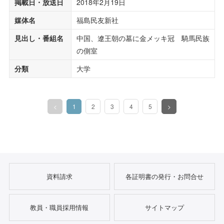
掲載日・放送日
2018年2月19日
媒体名
福島民友新社
見出し・番組名
中国、遼王朝の墓に金メッキ冠 騎馬民族
の側室
分類
大学
<
1
2
3
4
5
>
（このページ）
資料請求
各証明書の発行・お問合せ
教員・職員採用情報
サイトマップ