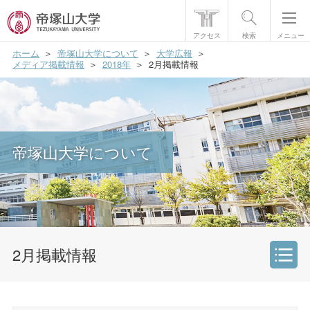
アクセス
検索
メニュー
ホーム
帝塚山大学について
大学広報
帝塚山大学について
メディア掲載情報
2018年
2月掲載情報
学部・大学院
学生生活
帝塚山大学について
国際交流
研究・社会貢献
就職・資格
入試情報
2月掲載情報
帝塚山大学について