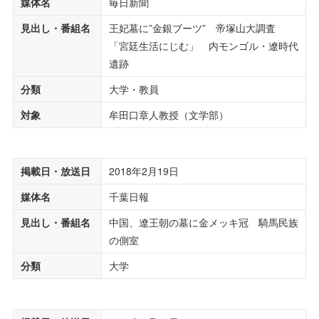
媒体名
毎日新聞
見出し・番組名
王妃墓に”金銀ブーツ” 帝塚山大調査
「宮廷生活にじむ」 内モンゴル・遼時代
遺跡
分類
大学・教員
対象
牟田口章人教授（文学部）
掲載日・放送日
2018年2月19日
媒体名
千葉日報
見出し・番組名
中国、遼王朝の墓に金メッキ冠 騎馬民族
の側室
分類
大学