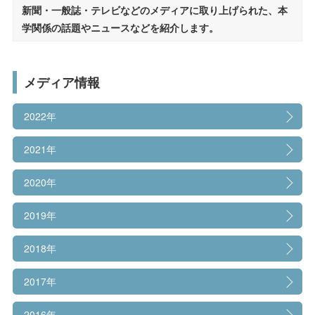
受験生の方へ
在学生の方へ
新聞・一般誌・テレビなどのメディアに取り上げられた、本
設立理念・教育理念
学関係の話題やニュースなどを紹介します。
保護者の方へ
卒業生の方へ
帝塚山大学の沿革
学長挨拶
一般の方へ
企業・採用担当者の方へ
メディア情報
学園章・校章/シンボルマーク/校歌
2022年
English
資料請求
お問い合わせ
人材育成目的・3つのポリシー
2021年
組織図
2020年
学則
2019年
教員紹介
2018年
キャンパス紹介
2017年
教育への取り組み
2016年