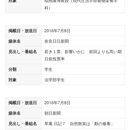
対象
稲熊隆博教授（現代生活学部食物栄養学
科）
掲載日・放送日
2016年7月8日
媒体名
奈良日日新聞
見出し・番組名
若き１票、影響いかに 前回よりも髙い期
日前投票率
分類
学生
対象
法学部学生
掲載日・放送日
2016年7月8日
媒体名
朝日新聞
見出し・番組名
草庵 日記７ 自然散策は「動の修養」