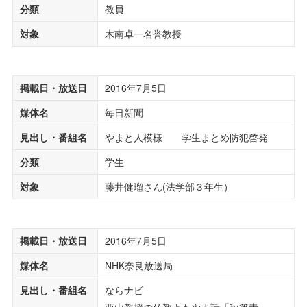
分類
教員
対象
木南卓一名誉教授
掲載日・放送日
2016年7月5日
媒体名
毎日新聞
見出し・番組名
やまと人模様 学生まとめ防犯啓発
分類
学生
対象
藤井健瑠さん(法学部３年生）
掲載日・放送日
2016年7月5日
媒体名
NHK奈良放送局
見出し・番組名
ならナビ
西山教授の仏教よもやま話「秋篠寺」