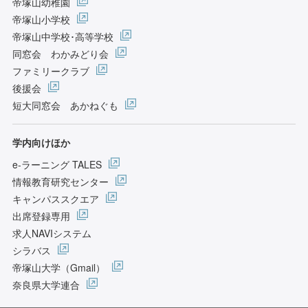
帝塚山幼稚園
帝塚山小学校
帝塚山中学校･高等学校
同窓会 わかみどり会
ファミリークラブ
後援会
短大同窓会 あかねぐも
学内向けほか
e-ラーニング TALES
情報教育研究センター
キャンパススクエア
出席登録専用
求人NAVIシステム
シラバス
帝塚山大学（Gmail）
奈良県大学連合