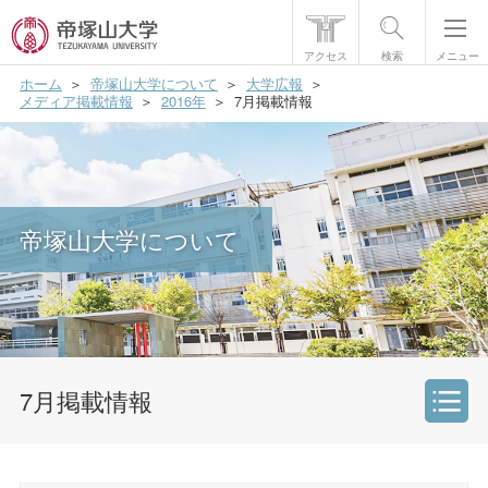
アクセス
検索
メニュー
ホーム
帝塚山大学について
大学広報
帝塚山大学について
メディア掲載情報
2016年
7月掲載情報
学部・大学院
学生生活
帝塚山大学について
国際交流
研究・社会貢献
就職・資格
入試情報
7月掲載情報
帝塚山大学について