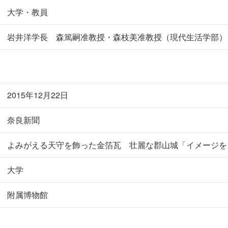
大学・教員
岩井洋学長 森篤嗣准教授・森枝美准教授（現代生活学部）
2015年12月22日
奈良新聞
よみがえる天守を飾った金箔瓦 壮麗な郡山城「イメージを
大学
附属博物館