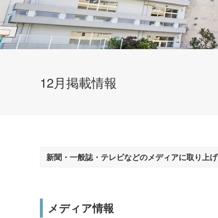
12月掲載情報
帝塚山大学について
設立理念・教育理念
新聞・一般誌・テレビなどのメディアに取り上げ
学園章・校章/シンボルマーク/校歌
メディア情報
学則