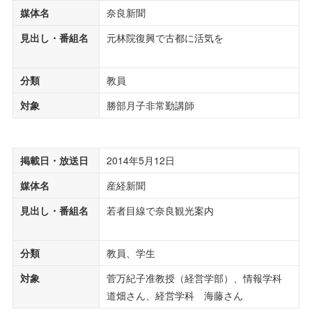
媒体名
奈良新聞
見出し・番組名
元林院復興で古都に活気を
分類
教員
対象
勝部月子非常勤講師
掲載日・放送日
2014年5月12日
媒体名
産経新聞
見出し・番組名
若者目線で奈良観光案内
分類
教員、学生
対象
菅万紀子准教授（経営学部）、情報学科
道畑さん、経営学科 海藤さん