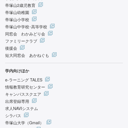
帝塚山2歳児教育
帝塚山幼稚園
帝塚山小学校
帝塚山中学校･高等学校
同窓会 わかみどり会
ファミリークラブ
後援会
短大同窓会 あかねぐも
学内向けほか
e-ラーニング TALES
情報教育研究センター
キャンパススクエア
出席登録専用
求人NAVIシステム
シラバス
帝塚山大学（Gmail）