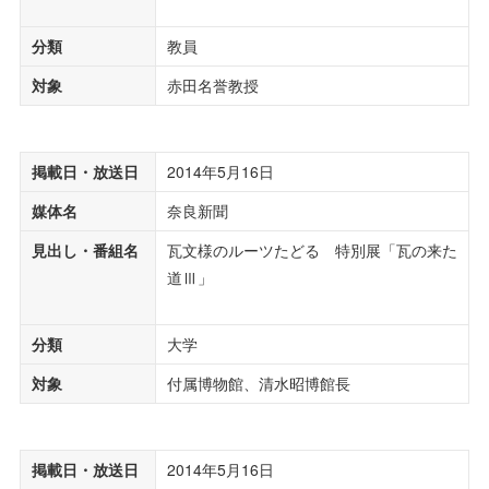
分類
教員
対象
赤田名誉教授
掲載日・放送日
2014年5月16日
媒体名
奈良新聞
見出し・番組名
瓦文様のルーツたどる 特別展「瓦の来た
道Ⅲ」
分類
大学
対象
付属博物館、清水昭博館長
掲載日・放送日
2014年5月16日