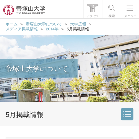
アクセス
検索
メニュー
ホーム
帝塚山大学について
大学広報
帝塚山大学について
メディア掲載情報
2014年
5月掲載情報
学部・大学院
学生生活
帝塚山大学について
国際交流
研究・社会貢献
就職・資格
入試情報
5月掲載情報
帝塚山大学について