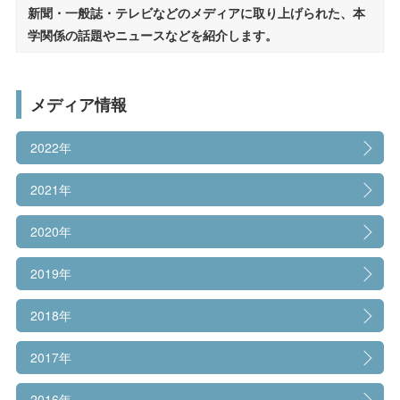
受験生の方へ
在学生の方へ
新聞・一般誌・テレビなどのメディアに取り上げられた、本
設立理念・教育理念
学関係の話題やニュースなどを紹介します。
保護者の方へ
卒業生の方へ
帝塚山大学の沿革
学長挨拶
一般の方へ
企業・採用担当者の方へ
メディア情報
学園章・校章/シンボルマーク/校歌
2022年
English
資料請求
お問い合わせ
人材育成目的・3つのポリシー
2021年
組織図
2020年
学則
2019年
教員紹介
2018年
キャンパス紹介
2017年
教育への取り組み
2016年