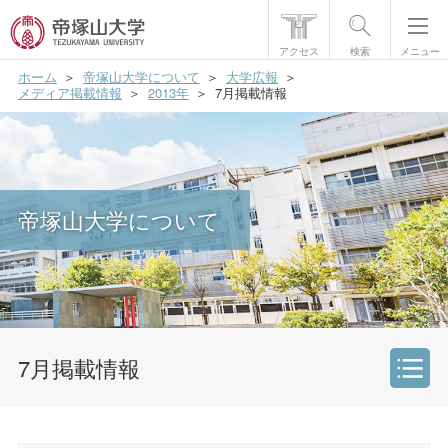
アクセス
検索
メニュー
ホーム
帝塚山大学について
大学広報
帝塚山大学について
メディア掲載情報
2013年
7月掲載情報
学部・大学院
学生生活
帝塚山大学について
国際交流
研究・社会貢献
就職・資格
入試情報
7月掲載情報
帝塚山大学について