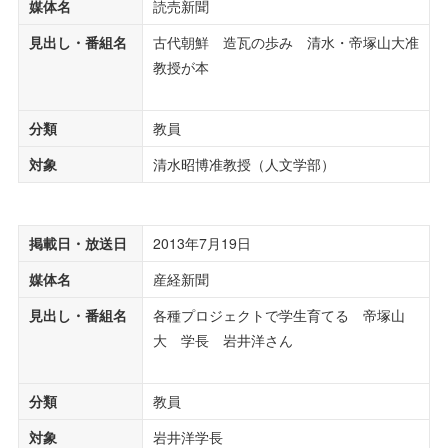
媒体名
読売新聞
見出し・番組名
古代朝鮮 造瓦の歩み 清水・帝塚山大准
教授が本
分類
教員
対象
清水昭博准教授（人文学部）
掲載日・放送日
2013年7月19日
媒体名
産経新聞
見出し・番組名
各種プロジェクトで学生育てる 帝塚山
大 学長 岩井洋さん
分類
教員
対象
岩井洋学長