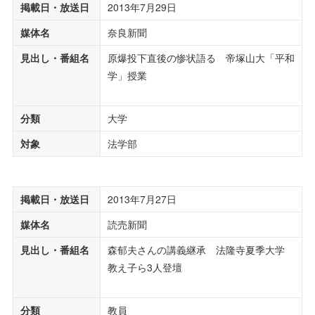
掲載日・放送日
2013年7月29日
媒体名
奈良新聞
見出し・番組名
原爆投下直後の惨状語る 帝塚山大「平和
学」授業
分類
大学
対象
法学部
掲載日・放送日
2013年7月27日
媒体名
読売新聞
見出し・番組名
森郁夫さんの講義継承 法隆寺夏季大学
教え子ら3人登壇
分類
教員