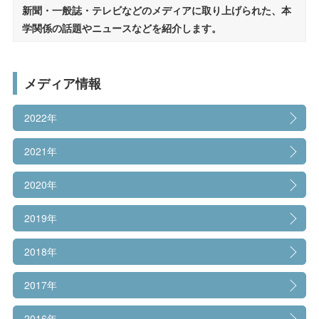
受験生の方へ
在学生の方へ
新聞・一般誌・テレビなどのメディアに取り上げられた、本
設立理念・教育理念
学関係の話題やニュースなどを紹介します。
保護者の方へ
卒業生の方へ
帝塚山大学の沿革
学長挨拶
一般の方へ
企業・採用担当者の方へ
メディア情報
学園章・校章/シンボルマーク/校歌
2022年
English
資料請求
お問い合わせ
人材育成目的・3つのポリシー
2021年
組織図
2020年
学則
2019年
教員紹介
2018年
キャンパス紹介
2017年
教育への取り組み
2016年