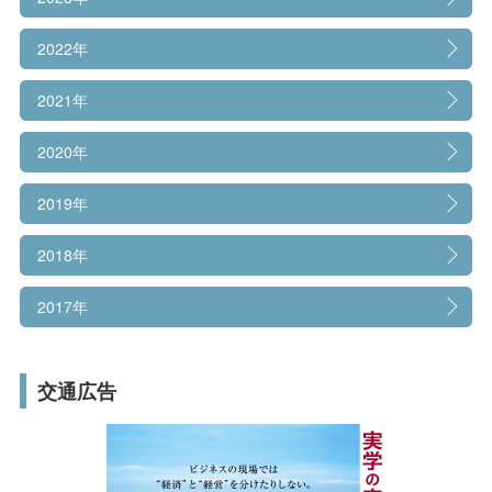
受験生の方へ
在学生の方へ
プレスリリース
2022年
取材申込について
保護者の方へ
卒業生の方へ
2021年
広報誌/刊行物
一般の方へ
企業・採用担当者の方へ
2020年
広告ギャラリー
English
資料請求
お問い合わせ
2019年
大学通信帝塚山 バックナンバー
2018年
帝塚山大学ソーシャル・メディアガイドライン
2017年
TOPICS
第15代学長エッセイ(学長、帝塚山大学を語る)
交通広告
帝塚山大学について
設立理念・教育理念