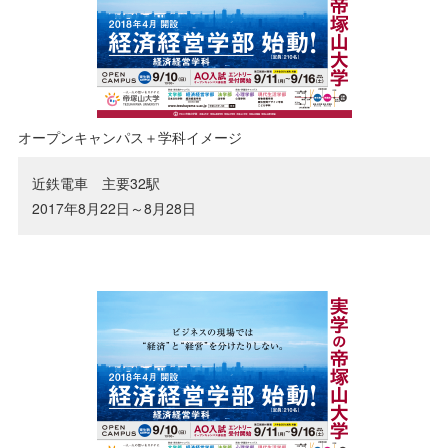
帝塚山大学の沿革
学長挨拶
学園章・校章/シンボルマーク/校歌
オープンキャンパス＋学科イメージ
近鉄電車 主要32駅
人材育成目的・3つのポリシー
2017年8月22日～8月28日
組織図
学則
教員紹介
キャンパス紹介
教育への取り組み