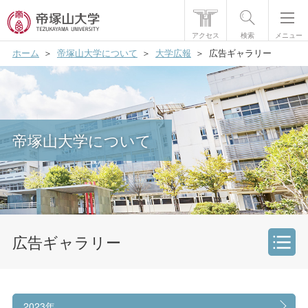
アクセス
検索
メニュー
ホーム
帝塚山大学について
大学広報
広告ギャラリー
帝塚山大学について
学部・大学院
学生生活
帝塚山大学について
国際交流
研究・社会貢献
就職・資格
広告ギャラリー
入試情報
メディア掲載情報
2023年