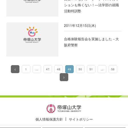
ションも怖くない！―法学部の就職
活動特訓塾
2011年12月15日(木)
合格体験報告会を実施しました－大
阪府警察
<
1
…
47
48
49
50
51
…
58
（このページ）
>
個人情報保護方針
サイトポリシー