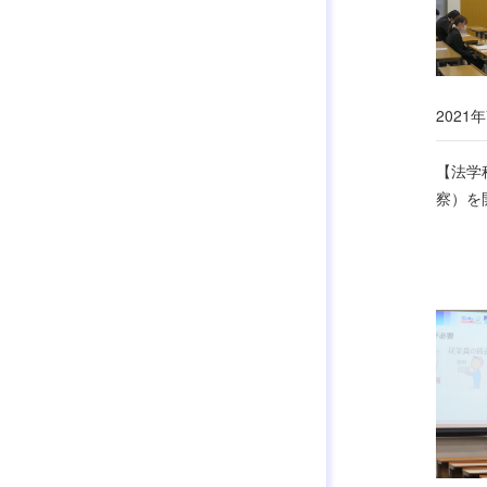
2021年
【法学
察）を