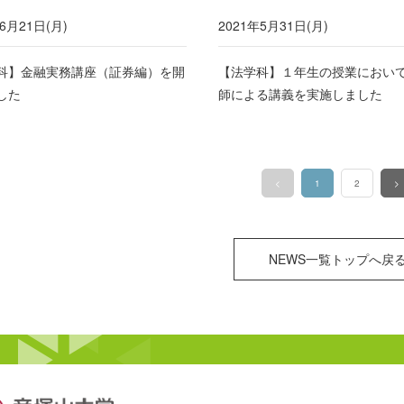
6月21日(月)
2021年5月31日(月)
科】金融実務講座（証券編）を開
【法学科】１年生の授業におい
した
師による講義を実施しました
<
1
2
>
（このページ）
NEWS一覧トップへ戻