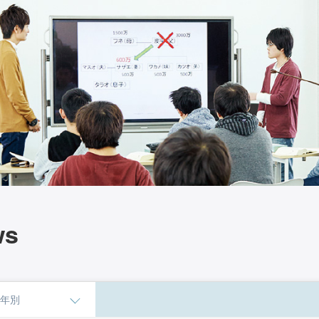
ws
年別