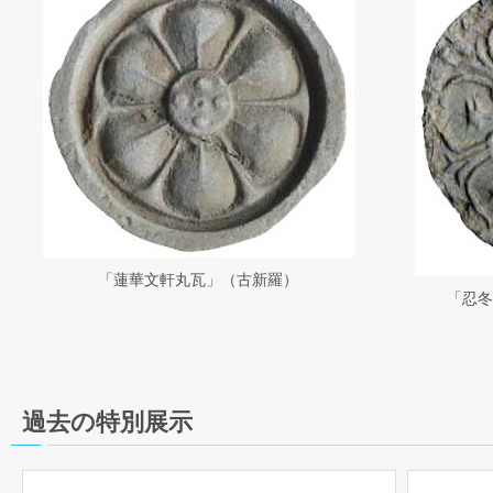
「蓮華文軒丸瓦」（古新羅）
「忍冬
過去の特別展示