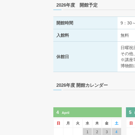
2026年度 開館予定
開館時間
9：30
入館料
無料
日曜祝
その他
休館日
※講座
博物館
2026年度 開館カレンダー
4
5
April
日
月
火
水
木
金
土
日
1
2
3
4