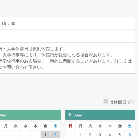
～16：30
日・大学休講日は原則休館します。
、大学行事等により、休館日が変更になる場合があります。
等学校行事のある場合、一時的に閉館することがあります。詳しくは
にお問い合わせ下さい。
は休館日です
6
May
June
月
火
水
木
金
土
日
月
火
水
木
金
土
1
2
1
2
3
4
5
6