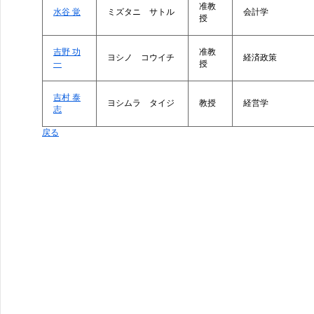
准教
水谷 覚
ミズタニ サトル
会計学
授
吉野 功
准教
ヨシノ コウイチ
経済政策
一
授
吉村 泰
ヨシムラ タイジ
教授
経営学
志
戻る