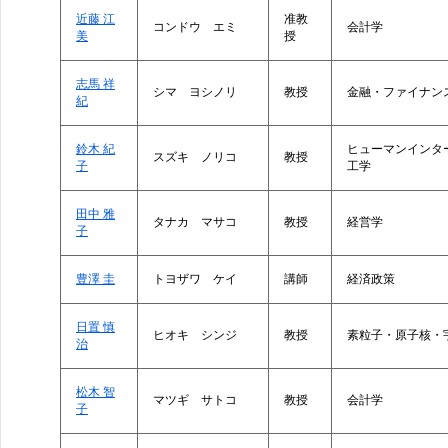
近藤 江
准教
コンドウ エミ
会計学
美
授
志馬 祥
シマ ヨシノリ
教授
金融・ファイナン
紀
鈴木 紀
ヒューマンインタ
スズキ ノリコ
教授
子
工学
田中 雅
タナカ マサコ
教授
経営学
子
豊澤 圭
トヨザワ ケイ
講師
経済政策
日置 慎
ヒオキ シンジ
教授
素粒子・原子核・
治
松木 智
マツギ サトコ
教授
会計学
子