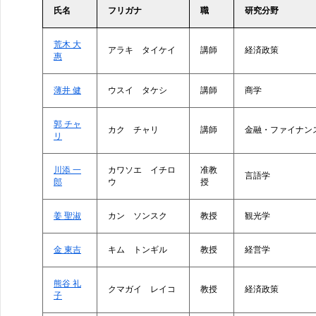
氏名
フリガナ
職
研究分野
荒木 大
アラキ タイケイ
講師
経済政策
惠
薄井 健
ウスイ タケシ
講師
商学
郭 チャ
カク チャリ
講師
金融・ファイナン
リ
川添 一
カワソエ イチロ
准教
言語学
郎
ウ
授
姜 聖淑
カン ソンスク
教授
観光学
金 東吉
キム トンギル
教授
経営学
熊谷 礼
クマガイ レイコ
教授
経済政策
子