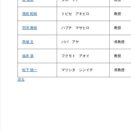
飛世 昭裕
トビセ アキヒロ
教授
羽渕 雅裕
ハブチ マサヒロ
教授
馬場 文
ババ アヤ
准教授
福本 葵
フクモト アオイ
教授
松下 慎一
マツシタ シンイチ
准教授
戻る