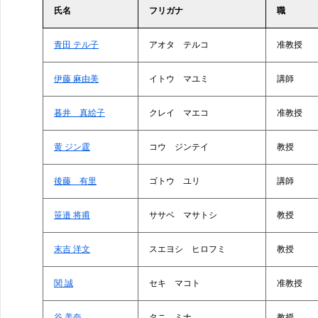
氏名
フリガナ
職
青田 テル子
アオタ テルコ
准教授
伊藤 麻由美
イトウ マユミ
講師
暮井 真絵子
クレイ マエコ
准教授
黄 ジン霆
コウ ジンテイ
教授
後藤 有里
ゴトウ ユリ
講師
笹邉 将甫
ササベ マサトシ
教授
末吉 洋文
スエヨシ ヒロフミ
教授
関 誠
セキ マコト
准教授
谷 美奈
タニ ミナ
教授