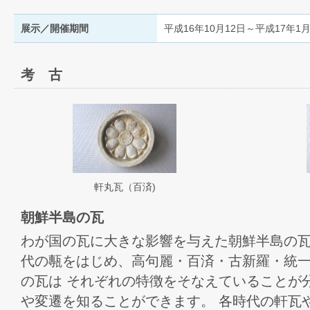
展示／開催期間
平成16年10月12日～平成17年1月
考 古
軒丸瓦（百済)
朝鮮半島の瓦
わが国の瓦に大きな影響を与えた朝鮮半島の瓦
代の甎をはじめ、高句麗・百済・古新羅・統
の瓦は それぞれの特徴をそなえていることが
や変遷を知ることができます。 各時代の軒瓦