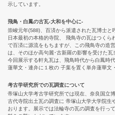
示しています。
飛鳥・白鳳の古瓦‐大和を中心に‐
崇峻元年(588)、百済から派遣された瓦博士
日本最初の本格的寺院、 飛鳥寺の瓦はつくら
で百済に源流をもちますが、この飛鳥寺の造営
は、そのほか高句麗･古新羅の影響を受けた瓦
今回展示する軒丸瓦は、飛鳥時代から白鳳時
蓮華文・連弁に１枚の 子葉を置く単弁蓮華文
考古学研究所での瓦調査について
帝塚山大学考古学研究所では現在、奈良国立
古代寺院出土瓦の調査に 帝塚山大学大学院生
おります。展示では法輪寺の瓦の調査を行って