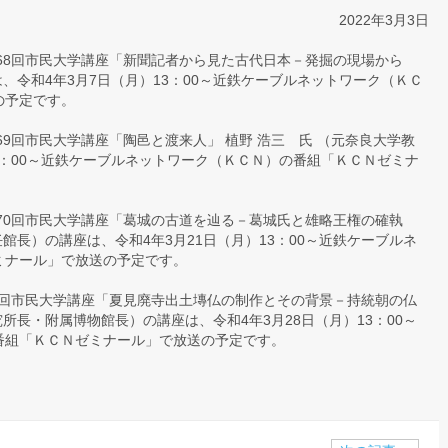
2022年3月3日
68回市民大学講座「新聞記者から見た古代日本－発掘の現場から
は、令和4年3月7日（月）13：00～近鉄ケーブルネットワーク（ＫＣ
の予定です。
9回市民大学講座「陶邑と渡来人」 植野 浩三 氏 （元奈良大学教
13：00～近鉄ケーブルネットワーク（ＫＣＮ）の番組「ＫＣＮゼミナ
70回市民大学講座「葛城の古道を辿る－葛城氏と雄略王権の確執
任館長）の講座は、令和4年3月21日（月）13：00～近鉄ケーブルネ
ミナール」で放送の予定です。
1回市民大学講座「夏見廃寺出土塼仏の制作とその背景－持統朝の仏
究所長・附属博物館長）の講座は、令和4年3月28日（月）13：00～
番組「ＫＣＮゼミナール」で放送の予定です。