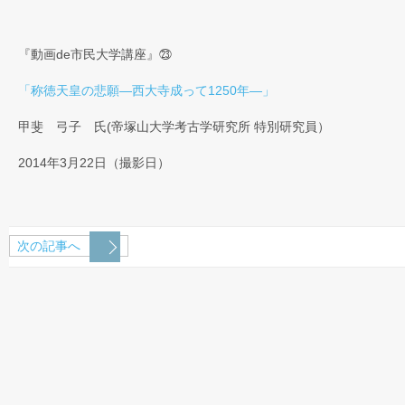
『動画de市民大学講座』㉓
「称徳天皇の悲願―西大寺成って1250年―」
甲斐 弓子 氏(帝塚山大学考古学研究所 特別研究員）
2014年3月22日（撮影日）
次の記事へ