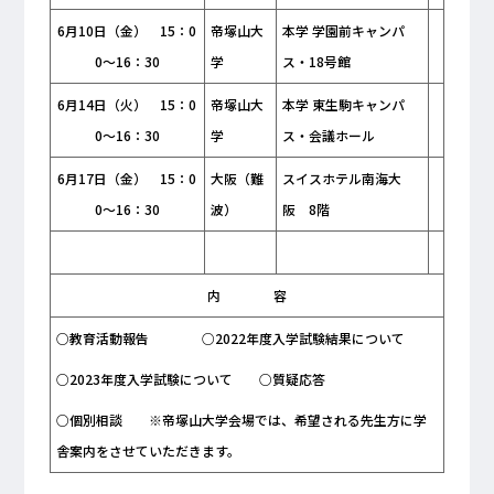
6月10日（金） 15：0
帝塚山大
本学 学園前キャンパ
0～16：30
学
ス・18号館
6月14日（火） 15：0
帝塚山大
本学 東生駒キャンパ
0～16：30
学
ス・会議ホール
6月17日（金） 15：0
大阪（難
スイスホテル南海大
0～16：30
波）
阪 8階
内 容
○教育活動報告 ○2022年度入学試験結果について
○2023年度入学試験について ○質疑応答
○個別相談 ※帝塚山大学会場では、希望される先生方に学
舎案内をさせていただきます。