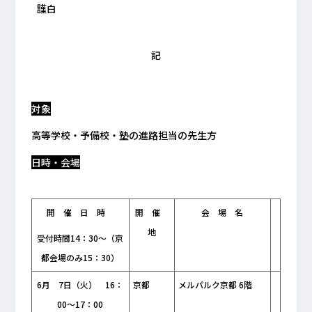
謹白
記
対象
高等学校・予備校・塾の進路担当の先生方
日時・会場
開 催 日 時
開 催
会 場 名
地
受付時間14：30～（京
都会場のみ15：30）
6月 7日（火） 16：
京都
メルパルク京都 6階
00～17：00