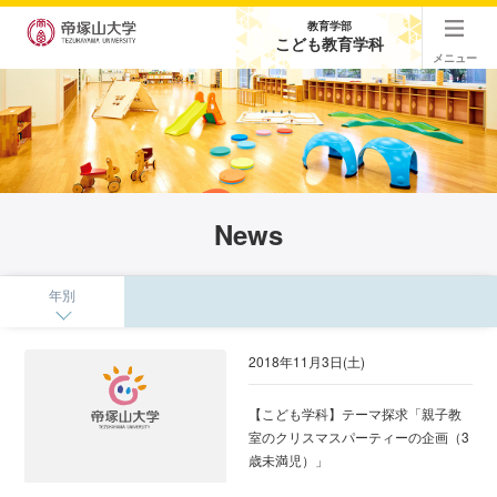
教育学部
こども教育学科
メニュー
News
年別
2018年11月3日(土)
【こども学科】テーマ探求「親子教
室のクリスマスパーティーの企画（3
歳未満児）」