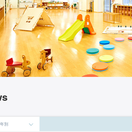
ws
年別