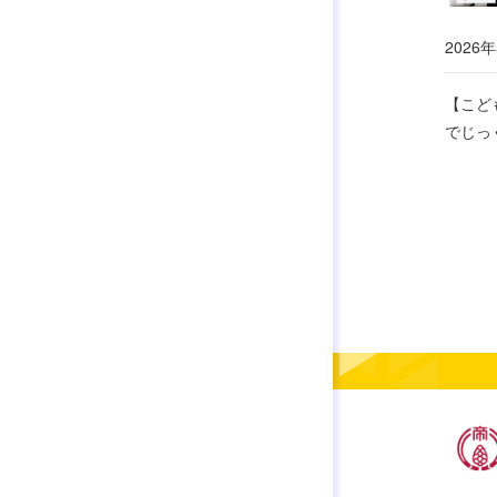
2026
【こど
でじっ