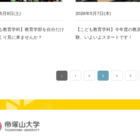
年5月9日(土)
2026年5月7日(木)
も教育学科】教育学部を自分だけ
【こども教育学科】今年度の教
くり見に来ませんか？
験、いよいよスタートです！
<
1
2
3
4
5
（このページ）