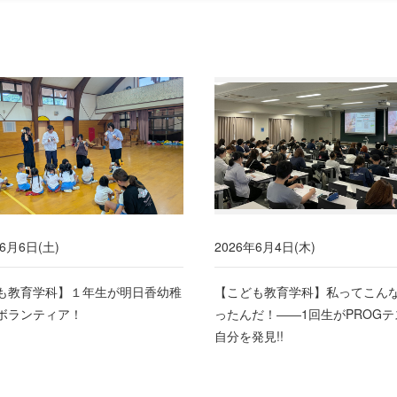
年6月6日(土)
2026年6月4日(木)
も教育学科】１年生が明日香幼稚
【こども教育学科】私ってこん
ボランティア！
ったんだ！――1回生がPROG
自分を発見!!