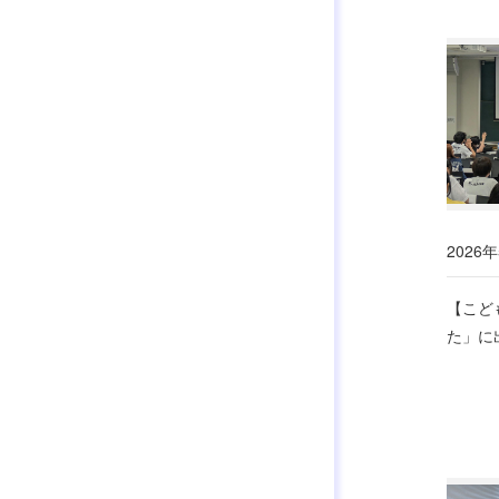
2026年
【こど
た」に