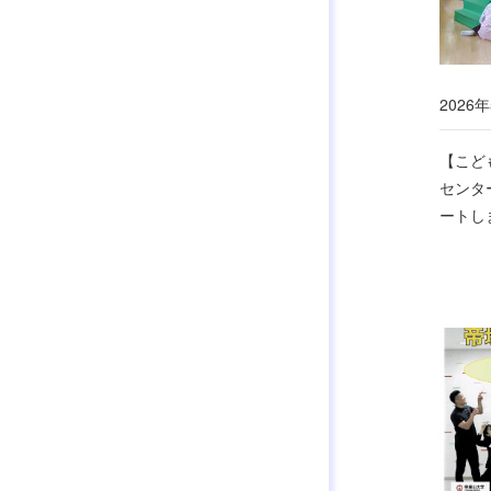
2026年
【こど
センタ
ートし