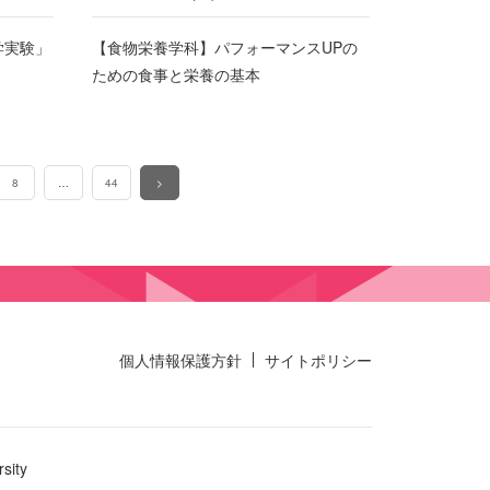
学実験」
【食物栄養学科】パフォーマンスUPの
！
ための食事と栄養の基本
8
…
44
>
個人情報保護方針
サイトポリシー
sity