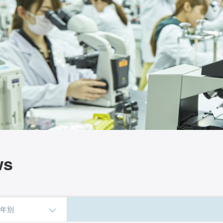
ws
年別