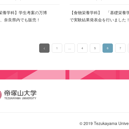
栄養学科】学生考案の万博
【食物栄養学科】 「基礎栄養
TO、奈良県内でも販売！
で実験結果発表会を行いました
<
1
…
4
5
6
7
（このページ）
© 2019 Tezukayama Univer