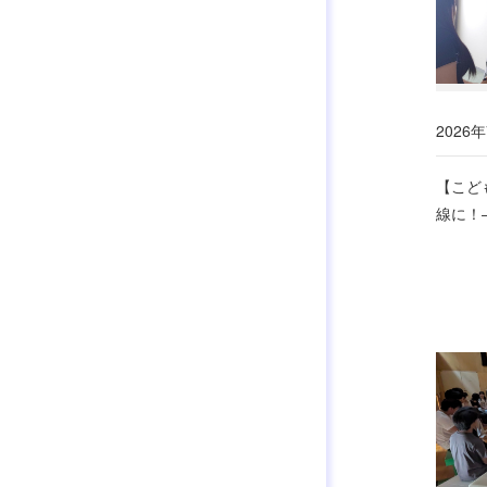
2026年
【こど
線に！