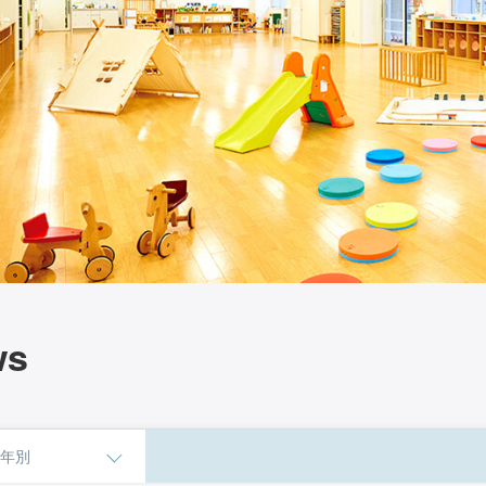
ws
年別