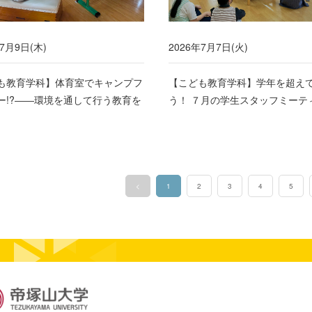
年7月9日(木)
2026年7月7日(火)
も教育学科】体育室でキャンプフ
【こども教育学科】学年を超え
ー!?――環境を通して行う教育を
う！ ７月の学生スタッフミーテ
<
1
2
3
4
5
（このページ）