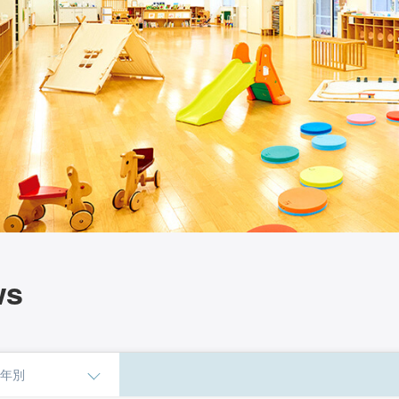
ws
年別