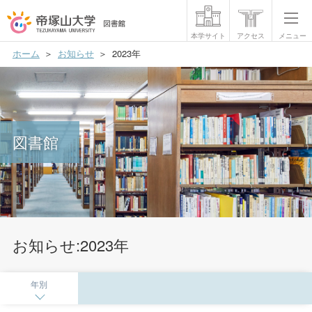
本学サイト
アクセス
メニュー
ホーム
お知らせ
2023年
利用案内
フロアマップ
データベース
図書館
マイライブラリー
機関リポジトリ
お問い合わせ
お知らせ:2023年
年別