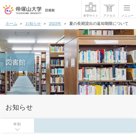
本学サイト
アクセス
メニュー
ホーム
お知らせ
2023年
夏の長期貸出の返却期限について
利用案内
フロアマップ
データベース
図書館
マイライブラリー
機関リポジトリ
お問い合わせ
お知らせ
年別