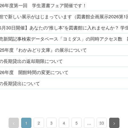
026年度第一回 学生選書フェア開催です！
館で新しい展示がはじまっています（図書館企画展示2026第1
5月30日開催】あなたの“推し本”を図書館に入れませんか？ 
売新聞記事検索データベース「ヨミダス」の同時アクセス数 
025年度『わかみどり文庫』の展示について
の長期貸出の返却期限について
026年度 開館時間の変更について
の長期貸出について
<
1
2
3
4
5
…
33
>
（このページ）