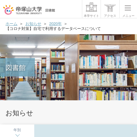
本学サイト
アクセス
メニュー
ホーム
お知らせ
2020年
利用案内
【コロナ対策】自宅で利用するデータベースについて
フロアマップ
データベース
図書館
マイライブラリー
機関リポジトリ
お問い合わせ
お知らせ
年別