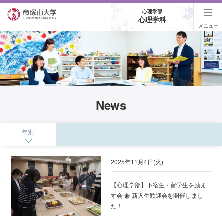
心理学部
心理学科
メニュー
News
年別
2025年11月4日(火)
【心理学部】下宿生・留学生を励ま
す会 兼 新入生歓迎会を開催しまし
た！