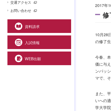
交通アクセス
2017年1
お問い合わせ
修
資料請求
10月2
の修了生
入試情報
今春、本
WEB出願
価に与え
ンパッシ
マで、そ
また、平
いへの適
学大学院