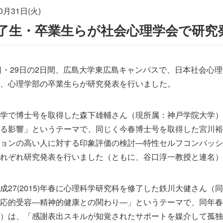
0月31日(火)
了生・卒業生らが社会心理学会で研究
8日・29日の2日間、広島大学東広島キャンパスで、日本社会心
、心理学部の卒業生らが研究発表を行いました。
学で博士号を取得した森下雄輔さん（現所属：神戸学院大学）
る影響」というテーマで、同じく今春博士号を取得した宮川裕
ョンの高い人に対する印象評価の検討―特性セルフコンパッシ
れぞれ研究発表を行いました（ともに、谷口淳一教授と連名）
成27(2015)年春に心理科学研究科を修了した鉄川大健さん
応的受容―精神的健康との関わり―」というテーマで、同年春
）は、「感謝表出スキルが知覚されたサポートを媒介して孤独