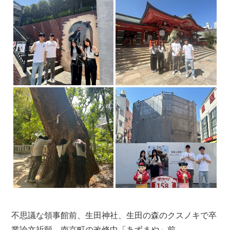
不思議な領事館前、生田神社、生田の森のクスノキで卒
業論文祈願、南京町の改修中「あずまや」前