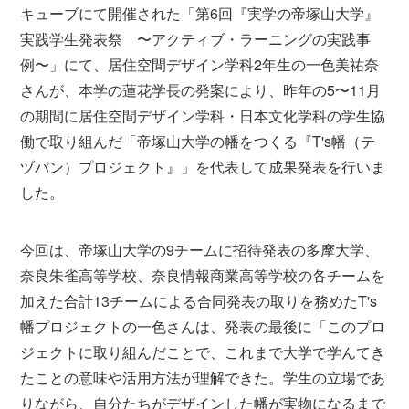
キューブにて開催された「第6回『実学の帝塚山大学』
実践学生発表祭 〜アクティブ・ラーニングの実践事
例〜」にて、居住空間デザイン学科2年生の一色美祐奈
さんが、本学の蓮花学長の発案により、昨年の5〜11月
の期間に居住空間デザイン学科・日本文化学科の学生協
働で取り組んだ「帝塚山大学の幡をつくる『T's幡（テ
ヅバン）プロジェクト』」を代表して成果発表を行いま
した。
今回は、帝塚山大学の9チームに招待発表の多摩大学、
奈良朱雀高等学校、奈良情報商業高等学校の各チームを
加えた合計13チームによる合同発表の取りを務めたT's
幡プロジェクトの一色さんは、発表の最後に「このプロ
ジェクトに取り組んだことで、これまで大学で学んてき
たことの意味や活用方法が理解できた。学生の立場であ
りながら、自分たちがデザインした幡が実物になるまで