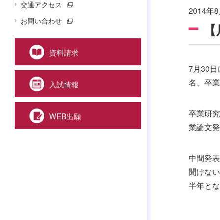
交通アクセス
2014年8
お問い合わせ
【
資料請求
7月30
名、卒業
入試情報
卒業研究
WEB出願
業論文発
中間発表
聞けない
半年とな