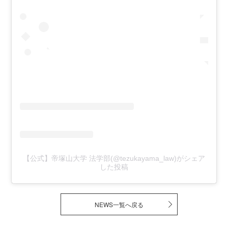
【公式】帝塚山大学 法学部(@tezukayama_law)がシェア
した投稿
NEWS一覧へ戻る