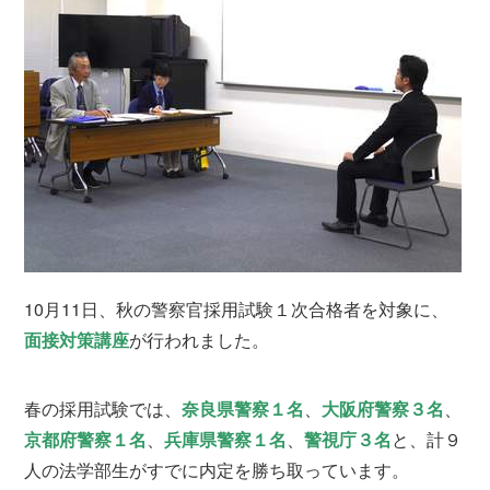
10月11日、秋の警察官採用試験１次合格者を対象に、
面接対策講座
が行われました。
春の採用試験では、
奈良県警察１名
、
大阪府警察３名
、
京都府警察１名
、
兵庫県警察１名
、
警視庁３名
と、計９
人の法学部生がすでに内定を勝ち取っています。