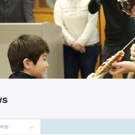
ws
年別