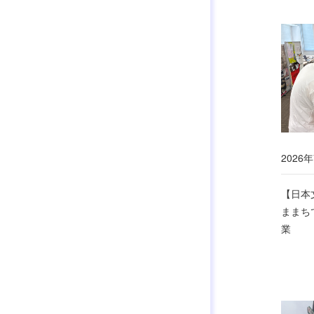
2026年
【日本
ままち
業