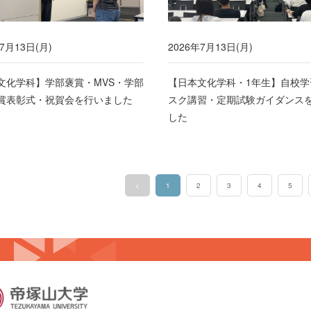
7月13日(月)
2026年7月13日(月)
文化学科】学部褒賞・MVS・学部
【日本文化学科・1年生】自校学
賞表彰式・祝賀会を行いました
スク講習・定期試験ガイダンス
した
<
1
2
3
4
5
（このページ）