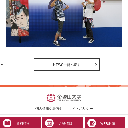
NEWS一覧へ戻る
個人情報保護方針
サイトポリシー
© 2019 Tezukayama University
資料請求
入試情報
WEB出願