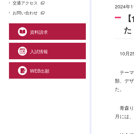
交通アクセス
2024年1
お問い合わせ
【
た
資料請求
入試情報
10月2
WEB出願
テーマ
類、デザ
た。
青森りん
月には、