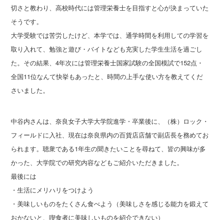
切さと教わり、高校時代には管理栄養士を目指すと心が決まっていた
そうです。
大学受験では苦労したけど、本学では、通学時間を利用しての学習を
取り入れて、勉強と遊び・バイトなども充実した学生生活を過ごし
た。その結果、4年次には管理栄養士国家試験の全国模試で152点・
全国11位なんて快挙もあったと、時間の上手な使い方を教えてくだ
さいました。
中谷内さんは、奈良女子大学大学院進学・卒業後に、（株）ロック・
フィールドに入社、現在は奈良県内の百貨店店舗で副店長を務めてお
られます。聴衆である1年生の聞きたいことを尋ねて、皆の興味が多
かった、大学院での研究内容などもご紹介いただきました。
最後には
・生活にメリハリをつけよう
・美味しいものをたくさん食べよう（美味しさを感じる能力を鍛えて
おかないと、喫食者に美味しいものを紹介できない）