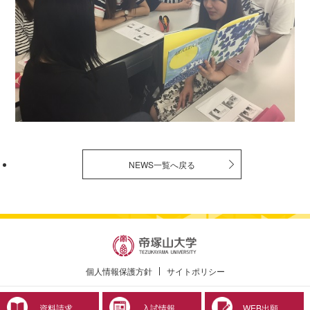
NEWS一覧へ戻る
個人情報保護方針
サイトポリシー
© 2019 Tezukayama University
資料請求
入試情報
WEB出願